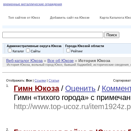
временные металлические ограждения
Топ сайтов от Юкоз
Добавить сайт на Юкозе
Карта Каталога Юк
Административные округа Юкоза
Города Юкозой области
Каталог
Сайты
Рейтинг
Веб-каталог Юкоза
»
Все об Юкозе
»
История Юкоза
История Юкоза, вольный город Юкоз, бывший Хаджибей, исторические сведения, и
Отображать:
Все
|
Ссылки
|
Статьи
Сортироват
1.
Гимн Юкоза
/
Оценить
/
Коммент
Гимн «тихого города» с примеча
http://www.top-ucoz.ru/item1924z.
2.