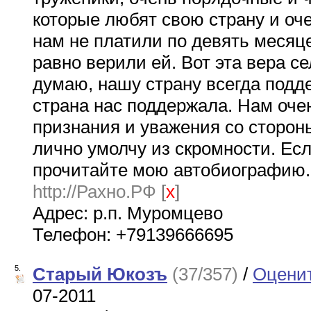
которые любят свою страну и оче
нам не платили по девять месяце
равно верили ей. Вот эта вера се
думаю, нашу страну всегда подд
страна нас поддержала. Нам очен
признания и уважения со стороны
лично умолчу из скромности. Есл
прочитайте мою автобиографию
http://Рахно.РФ
[
x
]
Адрес: р.п. Муромцево
Телефон: +79139666695
5.
Старый Юкозъ
(37/357)
/
Оцени
07-2011