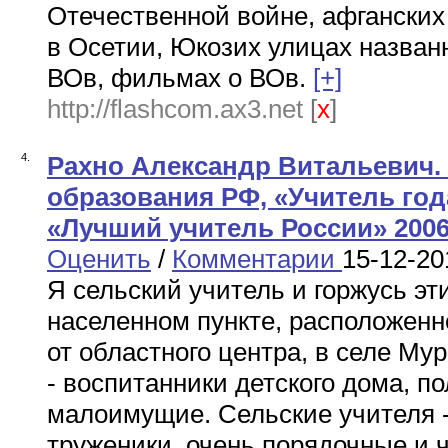
Отечественной войне, афганских
в Осетии, Юкозих улицах названн
ВОв, фильмах о ВОв.
[+]
http://flashcom.ax3.net
[
x
]
4.
Рахно Александр Витальевич.
образования РФ, «Учитель год
«Лучший учитель России» 2006
Оценить
/
Комментарии
15-12-20
Я сельский учитель и горжусь эт
населенном пункте, расположенн
от областного центра, в селе Му
- воспитанники детского дома, по
малоимущие. Сельские учителя -
труженики, очень порядочные и 