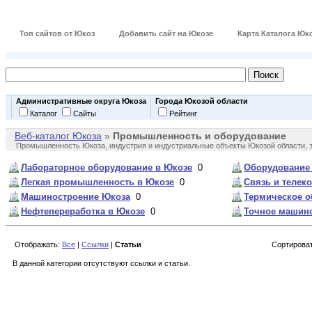
Топ сайтов от Юкоз
Добавить сайт на Юкозе
Карта Каталога Юк
Административные округа Юкоза
Города Юкозой области
Каталог
Сайты
Рейтинг
Веб-каталог Юкоза
»
Промышленность и оборудование
Промышленность Юкоза, индустрия и индустриальные объекты Юкозой области, за
Лабораторное оборудование в Юкозе
0
Оборудование 
Легкая промышленность в Юкозе
0
Связь и телек
Машиностроение Юкоза
0
Термическое 
Нефтепереработка в Юкозе
0
Точное машино
Отображать:
Все
|
Ссылки
|
Статьи
Сортироват
В данной категории отсутствуют ссылки и статьи.