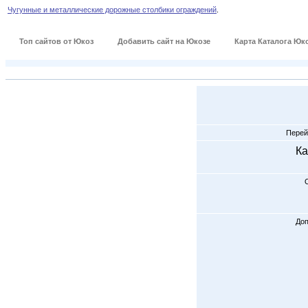
Чугунные и металлические дорожные столбики ограждений
.
Топ сайтов от Юкоз
Добавить сайт на Юкозе
Карта Каталога Юк
Перей
Ка
Доп