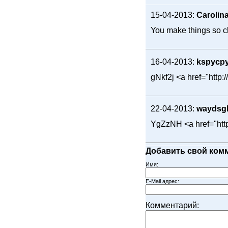
15-04-2013:
Carolin
You make things so cl
16-04-2013:
kspycp
gNkf2j <a href="http
22-04-2013:
waydsg
YgZzNH <a href="ht
Добавить свой ком
Имя:
E-Mail адрес:
Комментарий: