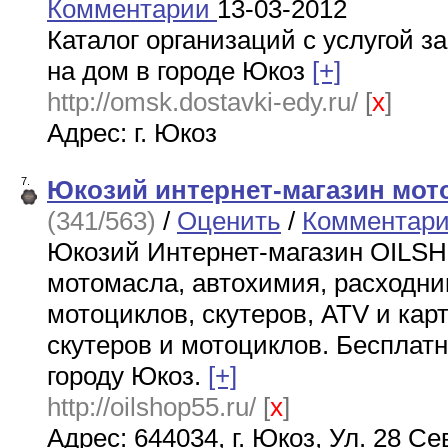
Комментарии
13-03-2012
Каталог организаций с услугой з
на дом в городе Юкоз
[+]
http://omsk.dostavki-edy.ru/
[
x
]
Адрес: г. Юкоз
7.
Юкозий интернет-магазин мот
(341/563)
/
Оценить
/
Комментари
Юкозий Интернет-магазин OILSH
мотомасла, автохимия, расходни
мотоциклов, скутеров, ATV и карт
скутеров и мотоциклов. Бесплатн
городу Юкоз.
[+]
http://oilshop55.ru/
[
x
]
Адрес: 644034, г. Юкоз, Ул. 28 Се