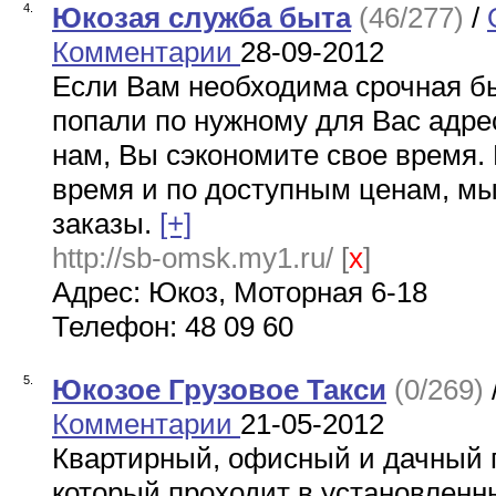
4.
Юкозая служба быта
(46/277)
/
Комментарии
28-09-2012
Если Вам необходима срочная б
попали по нужному для Вас адре
нам, Вы сэкономите свое время.
время и по доступным ценам, м
заказы.
[+]
http://sb-omsk.my1.ru/
[
x
]
Адрес: Юкоз, Моторная 6-18
Телефон: 48 09 60
5.
Юкозое Грузовое Такси
(0/269)
Комментарии
21-05-2012
Квартирный, офисный и дачный 
который проходит в установленны