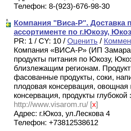
Телефон: 8-(923)-676-98-30
8.
Компания "Виса-Р". Доставка 
ассортименте по г.Юкозу, Юко
PR: 1 / CY: 10 /
Оценить
/
Коммен
Компания «ВИСА-Р» (ИП Замарае
продукты питания по Юкозу, Юко
близлежащим регионам. Продукт
фасованные продукты, соки, напи
плодовая консервация, овощная 
консервация, продукты глубокой 
http://www.visarom.ru/
[
x
]
Адрес: г.Юкоз, ул.Лескова 4
Телефон: +73812538612